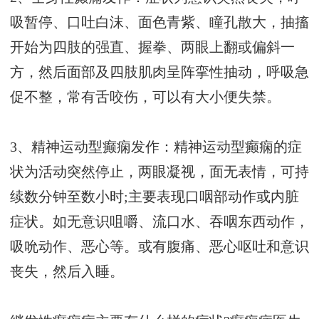
吸暂停、口吐白沫、面色青紫、瞳孔散大，抽搐
开始为四肢的强直、握拳、两眼上翻或偏斜一
方，然后面部及四肢肌肉呈阵挛性抽动，呼吸急
促不整，常有舌咬伤，可以有大小便失禁。
3、精神运动型癫痫发作：精神运动型癫痫的症
状为活动突然停止，两眼凝视，面无表情，可持
续数分钟至数小时;主要表现口咽部动作或内脏
症状。如无意识咀嚼、流口水、吞咽东西动作，
吸吮动作、恶心等。或有腹痛、恶心呕吐和意识
丧失，然后入睡。