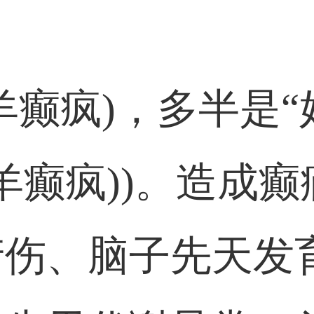
羊癫疯)，多半是“
(羊癫疯))。造成癫
产伤、脑子先天发