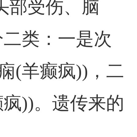
头部受伤、脑
分二类：一是次
(羊癫疯))，二
疯))。遗传来的