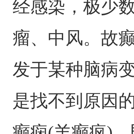
经感染，极少
瘤、中风。故癫
发于某种脑病变
是找不到原因的
癫痫(羊癫疯)