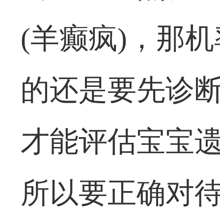
(羊癫疯)，那
的还是要先诊断
才能评估宝宝遗
所以要正确对待