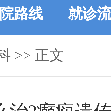
院路线
就诊
科
>> 正文