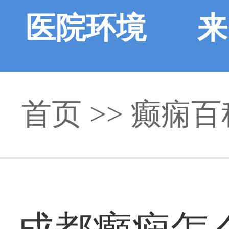
医院环境
来
首页
>>
癫痫百