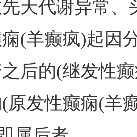
数先天代谢异常、
痫(羊癫疯)起因
之后的(继发性癫痫
(原发性癫痫(羊癫
，即属后者。