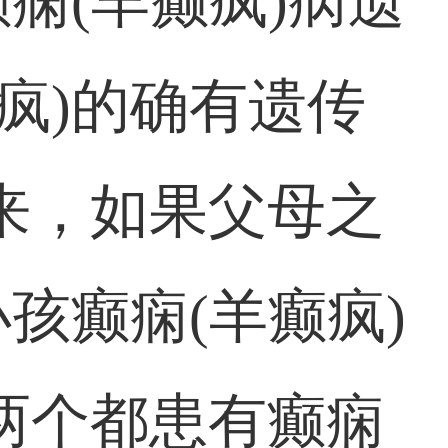
痫(羊癫疯)病遗
疯)的确有遗传
来，如果父母之
孩癫痫(羊癫疯)
两个都患有癫痫