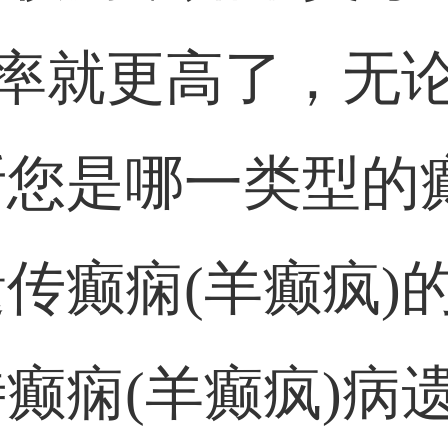
机率就更高了，无
您是哪一类型的癫
传癫痫(羊癫疯)
癫痫(羊癫疯)病