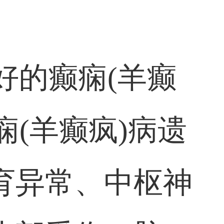
好的癫痫(羊癫
痫(羊癫疯)病遗
育异常、中枢神