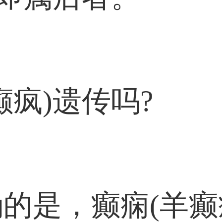
癫疯)遗传吗?
的是，癫痫(羊癫