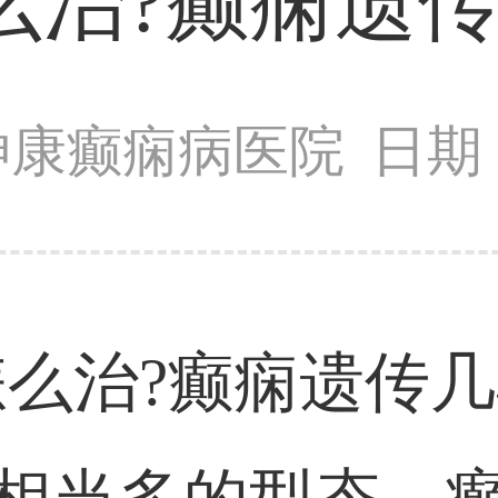
么治?癫痫遗传
神康癫痫病医院
日期：
治?癫痫遗传几