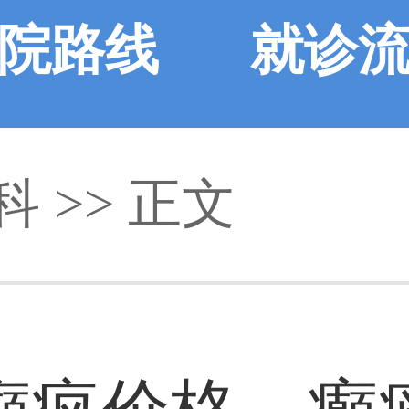
院路线
就诊
科
>> 正文