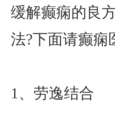
缓解癫痫的良
法?下面请癫痫
1、劳逸结合