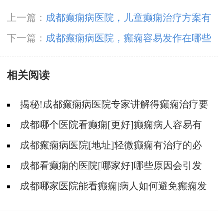
上一篇：
成都癫痫病医院，儿童癫痫治疗方案有
哪些?
下一篇：
成都癫痫病医院，癫痫容易发作在哪些
人身上?
相关阅读
揭秘!成都癫痫病医院专家讲解得癫痫治疗要
多少钱?
成都哪个医院看癫痫[更好]癫痫病人容易有
什么心理?
成都癫痫病医院[地址]轻微癫痫有治疗的必
要吗?
成都看癫痫的医院[哪家好]哪些原因会引发
癫痫呢?
成都哪家医院能看癫痫|病人如何避免癫痫发
作?