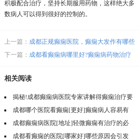
积极配合治疗，坚持长期服用药物，这样绝大多
数病人可以得到很好的控制的。
上一篇：
成都正规癫痫医院，癫痫大发作有哪些
表现?
下一篇：
成都看癫痫病哪里好?癫痫病药物治疗
期间常见的不良反应?
相关阅读
揭秘!成都癫痫病医院专家讲解得癫痫治疗要
多少钱?
成都哪个医院看癫痫[更好]癫痫病人容易有
什么心理?
成都癫痫病医院[地址]轻微癫痫有治疗的必
要吗?
成都看癫痫的医院[哪家好]哪些原因会引发