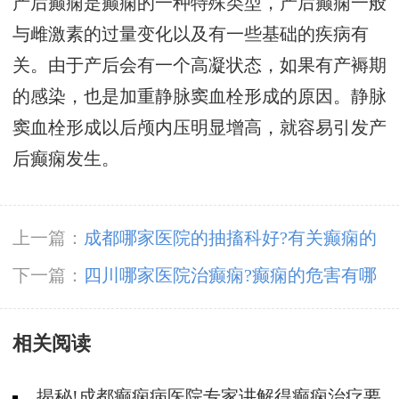
产后癫痫是癫痫的一种特殊类型，产后癫痫一般
与雌激素的过量变化以及有一些基础的疾病有
关。由于产后会有一个高凝状态，如果有产褥期
的感染，也是加重静脉窦血栓形成的原因。静脉
窦血栓形成以后颅内压明显增高，就容易引发产
后癫痫发生。
上一篇：
成都哪家医院的抽搐科好?有关癫痫的
误区知多少?
下一篇：
四川哪家医院治癫痫?癫痫的危害有哪
些呢?
相关阅读
揭秘!成都癫痫病医院专家讲解得癫痫治疗要