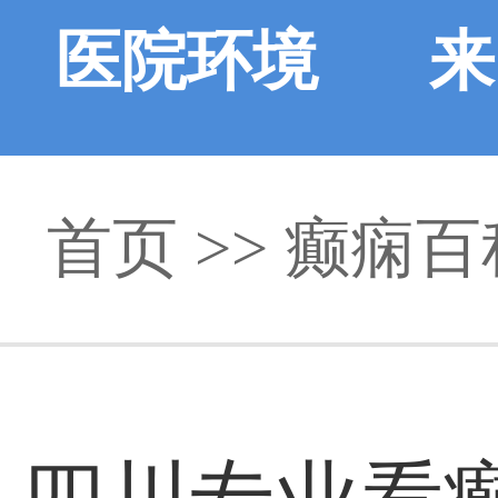
医院环境
来
首页
>>
癫痫百