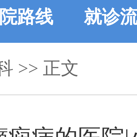
院路线
就诊
科
>> 正文