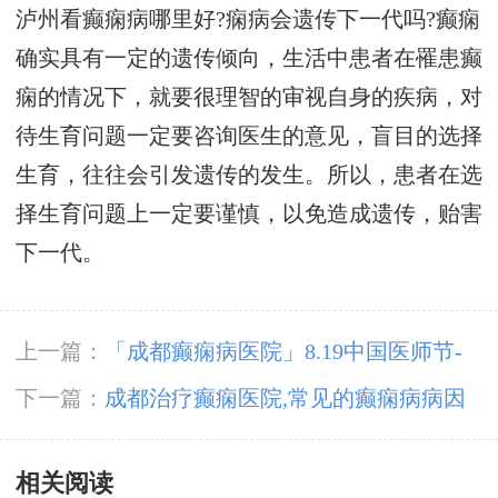
泸州看癫痫病哪里好?痫病会遗传下一代吗?癫痫
确实具有一定的遗传倾向，生活中患者在罹患癫
痫的情况下，就要很理智的审视自身的疾病，对
待生育问题一定要咨询医生的意见，盲目的选择
生育，往往会引发遗传的发生。所以，患者在选
择生育问题上一定要谨慎，以免造成遗传，贻害
下一代。
上一篇：
「成都癫痫病医院」8.19中国医师节-
百年华诞同筑梦·医者担当践初心，致敬最美医
下一篇：
成都治疗癫痫医院,常见的癫痫病病因
者
有哪些?
相关阅读