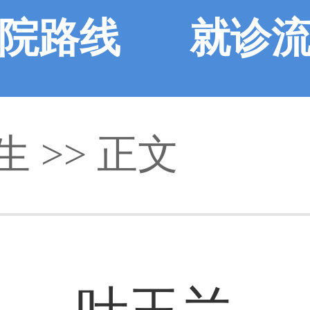
院路线
就诊
生
>> 正文