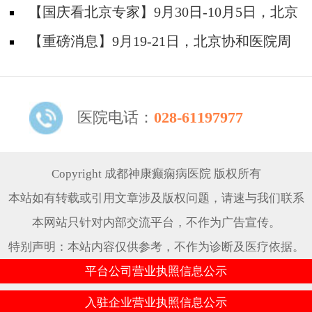
院陈葵博士免费会诊+治疗援助，破解癫痫难
【国庆看北京专家】9月30日-10月5日，北京
题！
天坛&首钢医院两大专家蓉城亲诊+癫痫大额救
【重磅消息】9月19-21日，北京协和医院周
助，速约！
祥琴教授成都领衔会诊，共筑全年龄段抗癫防
线！
医院电话：
028-61197977
Copyright 成都神康癫痫病医院 版权所有
本站如有转载或引用文章涉及版权问题，请速与我们联系
本网站只针对内部交流平台，不作为广告宣传。
特别声明：本站内容仅供参考，不作为诊断及医疗依据。
平台公司营业执照信息公示
入驻企业营业执照信息公示