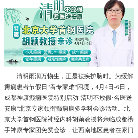
清明雨润万物生，正是祛疾护脑时。为缓解
癫痫患者节假日"看专家难"困境，4月4日-6日，
成都神康癫痫医院特别启动"清明不放假·名医送
安康"北京专家领衔癫痫病多学科会诊活动。北
京大学首钢医院神经内科胡颖教授将亲临成都携
手神康专家团免费会诊，让西南地区患者在家门