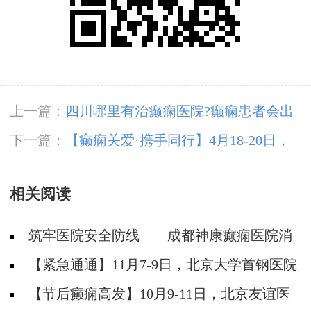
上一篇：
四川哪里有治癫痫医院?癫痫患者会出
现哪些常见的心理疾病?
下一篇：
【癫痫关爱·携手同行】4月18-20日，
北京知名专家联合多学科会诊，开启康复新篇章
相关阅读
筑牢医院安全防线——成都神康癫痫医院消
防安全培训纪实
【紧急通通】11月7-9日，北京大学首钢医院
神经内科胡颖教授亲临成都会诊，破解癫痫疑难
【节后癫痫高发】10月9-11日，北京友谊医