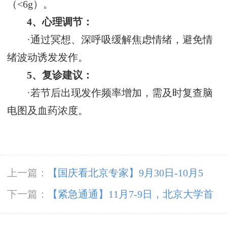
（<6g）‌。
4、心理调节‌：
·通过冥想、深呼吸缓解焦虑情绪，避免情
绪波动诱发发作‌。
5、复诊建议‌：
·若节后出现发作频率增加，需及时复查脑
电图及血药浓度‌。
上一篇：
【国庆看北京专家】9月30日-10月5
日，北京天坛&首钢医院两大专家蓉城亲诊+癫
下一篇：
【紧急通通】11月7-9日，北京大学首
痫大额救助，速约！
钢医院神经内科胡颖教授亲临成都会诊，破解癫