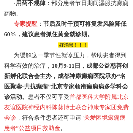
·
用药不规律
：部分患者节日期间漏服抗癫痫
药物。
专家提醒
：
节后及时干预可将复发风险降低
60%，建议患者抓住黄金就诊期。
好消息！！！
为缓解这一季节性就诊压力，
帮助患者得到
科学有效的治疗，
10
月
9
-
11
日
，
成都公益慈善创
新孵化联合会
主办，
成都神康癫痫医院承办
“名
医
聚蓉
·
共抗癫痫
”
北京专家领衔癫痫病多学科会
诊活动
。
患者不仅可享受
首都医科大学附属北京
友谊医院神经内科陈葵博士
联合神康专家团免费
会诊
，符合条件患者还可申请“
关爱困境癫痫病
患者”公益项目救助金
。