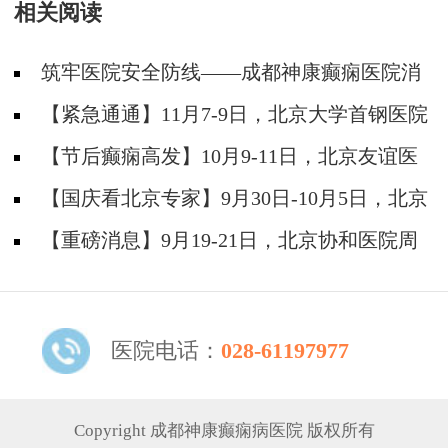
相关阅读
痫疑难
筑牢医院安全防线——成都神康癫痫医院消
防安全培训纪实
【紧急通通】11月7-9日，北京大学首钢医院
神经内科胡颖教授亲临成都会诊，破解癫痫疑难
【节后癫痫高发】10月9-11日，北京友谊医
院陈葵博士免费会诊+治疗援助，破解癫痫难
【国庆看北京专家】9月30日-10月5日，北京
题！
天坛&首钢医院两大专家蓉城亲诊+癫痫大额救
【重磅消息】9月19-21日，北京协和医院周
助，速约！
祥琴教授成都领衔会诊，共筑全年龄段抗癫防
线！
医院电话：
028-61197977
Copyright 成都神康癫痫病医院 版权所有